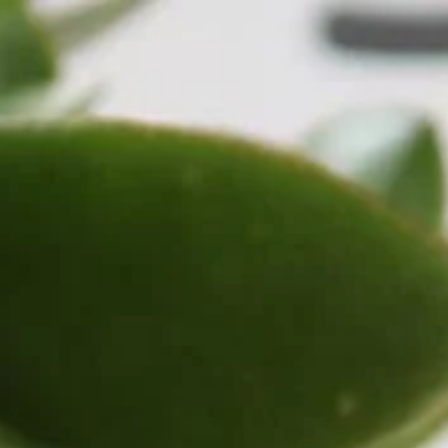
AZDI +
Transparência
EDITAL
Doações
Contat