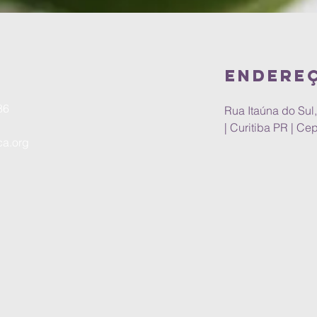
Endere
686
Rua Itaúna do Sul,
| Curitiba PR | Ce
ca.org