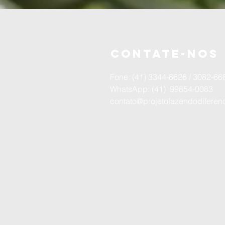
Contate-nos
Fone: (41) 3344-6626 / 3082-6
WhatsApp: (41) 99854-0083
contato@projetofazendodiferen