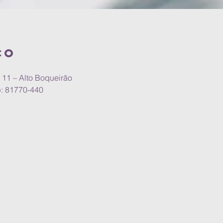
ço
 11 – Alto Boqueirão
p: 81770-440