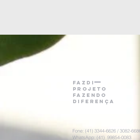
FAZDI
projeto
fazendo
diferença
Fone: (41) 3344-6626 / 3082-66
WhatsApp: (41) 99854-0083