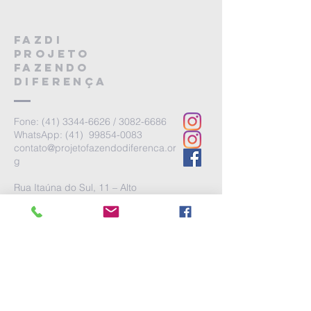
FAZDI
projeto
fazendo
diferença
Fone:
(41) 3344-6626
/
3082-6686
WhatsApp: (41) 99854-0083
contato@projetofazendodiferenca.or
g
Rua Itaúna do Sul, 11 – Alto
Boqueirão | Curitiba PR | Cep:
81770-
440
FAZDI
semear
FAZDI